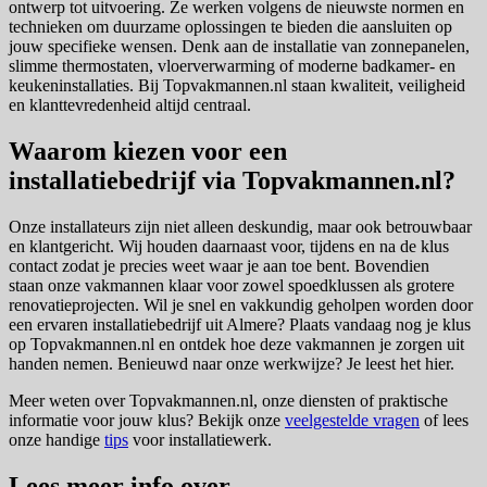
ontwerp tot uitvoering. Ze werken volgens de nieuwste normen en
technieken om duurzame oplossingen te bieden die aansluiten op
jouw specifieke wensen. Denk aan de installatie van zonnepanelen,
slimme thermostaten, vloerverwarming of moderne badkamer- en
keukeninstallaties. Bij Topvakmannen.nl staan kwaliteit, veiligheid
en klanttevredenheid altijd centraal.
Waarom kiezen voor een
installatiebedrijf via Topvakmannen.nl?
Onze installateurs zijn niet alleen deskundig, maar ook betrouwbaar
en klantgericht. Wij houden daarnaast voor, tijdens en na de klus
contact zodat je precies weet waar je aan toe bent. Bovendien
staan onze vakmannen klaar voor zowel spoedklussen als grotere
renovatieprojecten. Wil je snel en vakkundig geholpen worden door
een ervaren installatiebedrijf uit Almere? Plaats vandaag nog je klus
op Topvakmannen.nl en ontdek hoe deze vakmannen je zorgen uit
handen nemen. Benieuwd naar onze werkwijze? Je leest het hier.
Meer weten over Topvakmannen.nl, onze diensten of praktische
informatie voor jouw klus? Bekijk onze
veelgestelde vragen
of lees
onze handige
tips
voor installatiewerk.
Lees meer info over