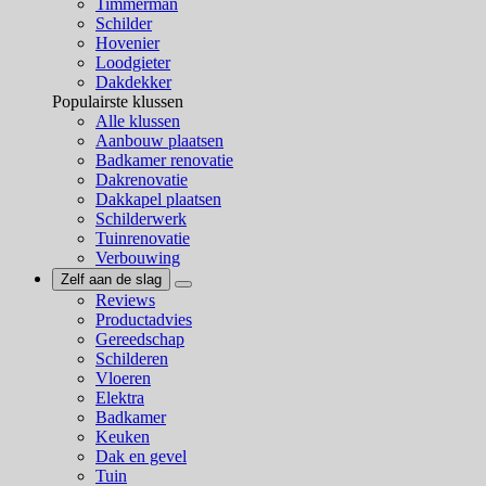
Timmerman
Schilder
Hovenier
Loodgieter
Dakdekker
Populairste klussen
Alle klussen
Aanbouw plaatsen
Badkamer renovatie
Dakrenovatie
Dakkapel plaatsen
Schilderwerk
Tuinrenovatie
Verbouwing
Zelf aan de slag
Reviews
Productadvies
Gereedschap
Schilderen
Vloeren
Elektra
Badkamer
Keuken
Dak en gevel
Tuin