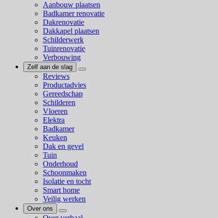
Aanbouw plaatsen
Badkamer renovatie
Dakrenovatie
Dakkapel plaatsen
Schilderwerk
Tuinrenovatie
Verbouwing
Zelf aan de slag
Reviews
Productadvies
Gereedschap
Schilderen
Vloeren
Elektra
Badkamer
Keuken
Dak en gevel
Tuin
Onderhoud
Schoonmaken
Isolatie en tocht
Smart home
Veilig werken
Over ons
Over verhaal